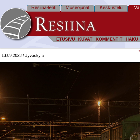
Resiina-lehti
Museojunat
Keskustelu
Va
ETUSIVU
KUVAT
KOMMENTIT
HAKU
13.09.2023 / Jyväskylä