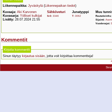
Liikennepaikka:
Jyväskylä
(
Liikennepaikan tiedot
)
Kuvaaja:
Aki Karvonen
Sähköveturi
Junatyyppi
Muu tunni
Kuvasarja:
Yölliset kulkijat
Sr3
:
3346
T
:
3062
Rautatieinfra
Lisätty:
28.07.2024 21:55
Sijainti:
Asema
Vuodenajat:
Kommentit
Kirjoita kommentti
Sinun täytyy
kirjautua sisään
, jotta voit kirjoittaa kommentteja!
Sivu