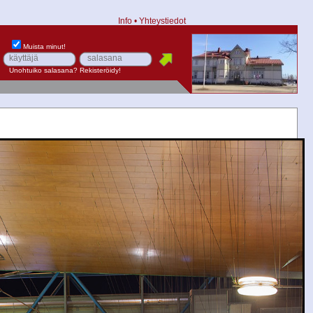
Info
•
Yhteystiedot
Muista minut!
Unohtuiko salasana?
Rekisteröidy!