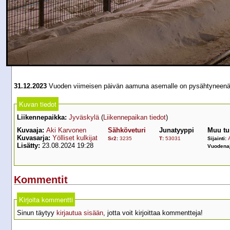
31.12.2023
Vuoden viimeisen päivän aamuna asemalle on pysähtyneenä t
Kuvan tiedot
Liikennepaikka:
Jyväskylä
(
Liikennepaikan tiedot
)
Kuvaaja:
Aki Karvonen
Sähköveturi
Junatyyppi
Muu tu
Kuvasarja:
Yölliset kulkijat
Sr2
:
3235
T
:
53031
Sijainti:
Lisätty:
23.08.2024 19:28
Vuodena
Kommentit
Kirjoita kommentti
Sinun täytyy
kirjautua sisään
, jotta voit kirjoittaa kommentteja!