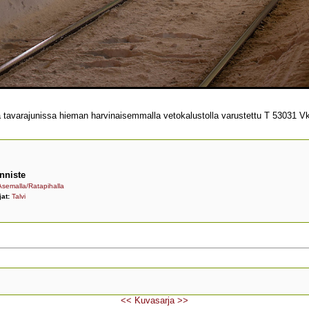
avarajunissa hieman harvinaisemmalla vetokalustolla varustettu T 53031 V
nniste
Asemalla/Ratapihalla
jat:
Talvi
<<
Kuvasarja
>>