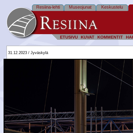
Resiina-lehti
Museojunat
Keskustelu
ETUSIVU
KUVAT
KOMMENTIT
HA
31.12.2023 / Jyväskylä