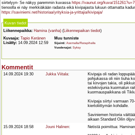
siirtelyyn- Se näkyy paremmin kuvassa
https://vaunut.org/kuva/151261?u=
tienoolla ei näy merkkiäkään radasta eikä kivipajasta lukuun ottamatta kadun
https://saviniemi.net/historiaa/yrityksia-ja-yrittajia/kivipaja/
Kuvan tiedot
Liikennepaikka:
Hamina (vanha)
(
Liikennepaikan tiedot
)
Kuvaaja:
Tapio Keränen
Muu tunniste
Lisätty:
14.09.2024 12:59
Sijainti:
Asemalla/Ratapihalla
Vuodenajat:
Syksy
Kommentit
14.09.2024 19:30
Jukka Viitala
:
Kivipaja oli radan loppupä
pohjukassa oli niin tiuha 
tai kirvojen takia, oli pi
estekivijunia kuormatun rait
kuormauspaikkana oli Tikk
Kivipaja siirtyi varmaan 7
kiertoliittymän kohdalle.
Saviniemen historia väittää
aikaan Standard Oilin öljyva
15.09.2024 18:58
Jouni Halinen
:
Netistä poimittua: Haminan 