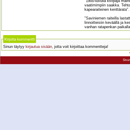
"1900-luvulla kivipaja mai
vaatimimpiin saakka. Tehtaa
kapearaiteinen kenttärata".
"Saviniemen raiteilla lasta
linnoitteisiin keväällä ja k
vanhan ratapenkan paikalla
Kirjoita kommentti
Sinun täytyy
kirjautua sisään
, jotta voit kirjoittaa kommentteja!
Sivu