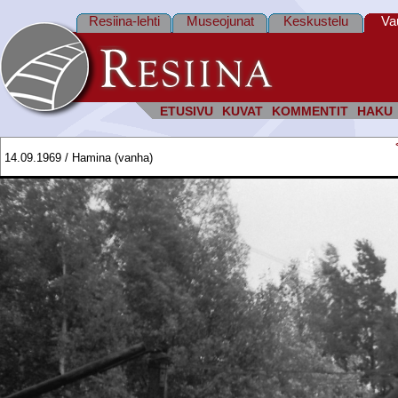
Resiina-lehti
Museojunat
Keskustelu
Va
ETUSIVU
KUVAT
KOMMENTIT
HAKU
14.09.1969 / Hamina (vanha)