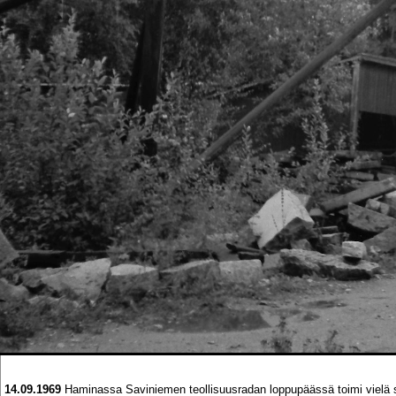
14.09.1969
Haminassa Saviniemen teollisuusradan loppupäässä toimi vielä syk