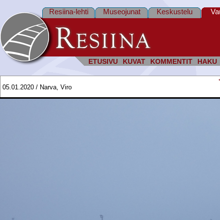
Resiina-lehti
Museojunat
Keskustelu
Va
ETUSIVU
KUVAT
KOMMENTIT
HAKU
05.01.2020 / Narva, Viro