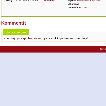
Lisätty:
17.12.2024 20:15
Ulkomaat
:
Sijainti:
Asemalla/Ratapihalla
Ulkomaat
Vuodenajat:
Talvi
Kommentit
Kirjoita kommentti
Sinun täytyy
kirjautua sisään
, jotta voit kirjoittaa kommentteja!
Sivu