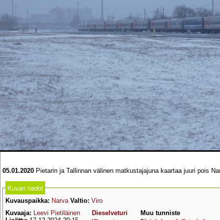
05.01.2020
Pietarin ja Tallinnan välinen matkustajajuna kaartaa juuri pois N
Kuvan tiedot
Kuvauspaikka:
Narva
Valtio:
Viro
Kuvaaja:
Leevi Pietiläinen
Dieselveturi
Muu tunniste