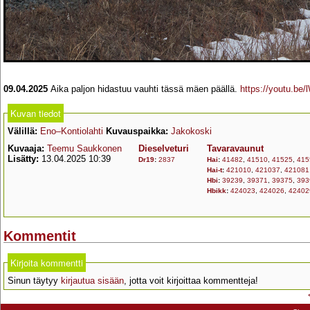
09.04.2025
Aika paljon hidastuu vauhti tässä mäen päällä.
https://youtu.be
Kuvan tiedot
Välillä:
Eno–Kontiolahti
Kuvauspaikka:
Jakokoski
Kuvaaja:
Teemu Saukkonen
Dieselveturi
Tavaravaunut
Lisätty:
13.04.2025 10:39
Dr19
:
2837
Hai
:
41482
,
41510
,
41525
,
415
Hai-t
:
421010
,
421037
,
421081
Hbi
:
39239
,
39371
,
39375
,
393
Hbikk
:
424023
,
424026
,
42402
Kommentit
Kirjoita kommentti
Sinun täytyy
kirjautua sisään
, jotta voit kirjoittaa kommentteja!