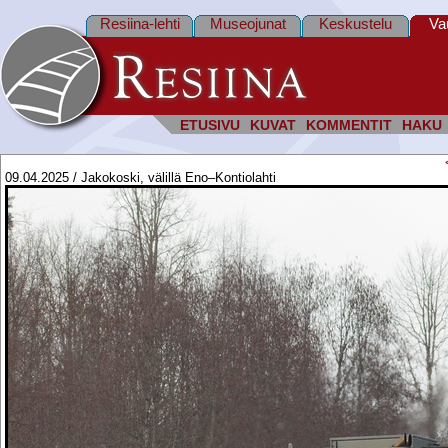
Resiina-lehti
Museojunat
Keskustelu
Va
ETUSIVU
KUVAT
KOMMENTIT
HAKU
09.04.2025 / Jakokoski, välillä Eno–Kontiolahti