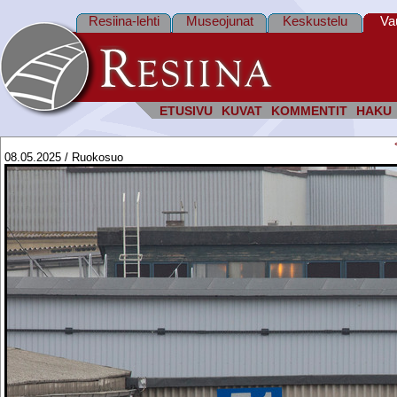
Resiina-lehti
Museojunat
Keskustelu
Va
ETUSIVU
KUVAT
KOMMENTIT
HAKU
08.05.2025 / Ruokosuo