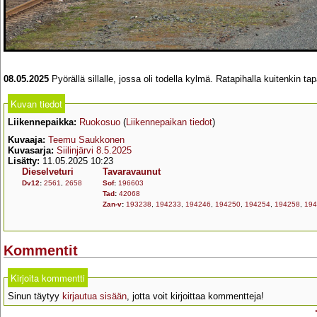
08.05.2025
Pyörällä sillalle, jossa oli todella kylmä. Ratapihalla kuitenkin t
Kuvan tiedot
Liikennepaikka:
Ruokosuo
(
Liikennepaikan tiedot
)
Kuvaaja:
Teemu Saukkonen
Kuvasarja:
Siilinjärvi 8.5.2025
Lisätty:
11.05.2025 10:23
Dieselveturi
Tavaravaunut
Dv12
:
2561
,
2658
Sof
:
196603
Tad
:
42068
Zan-v
:
193238
,
194233
,
194246
,
194250
,
194254
,
194258
,
194
Kommentit
Kirjoita kommentti
Sinun täytyy
kirjautua sisään
, jotta voit kirjoittaa kommentteja!