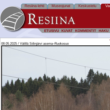
Resiina-lehti
Museojunat
Keskustelu
Va
ETUSIVU
KUVAT
KOMMENTIT
HAKU
08.05.2025 / Välillä Siilinjärvi asema–Ruokosuo