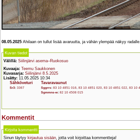
08.05.2025
Ahilaan on tullut lisää avaruutta, ja vähän ylempää näkyy radall
Kuvan tiedot
Välillä:
Siilinjärvi asema–Ruokosuo
Kuvaaja:
Teemu Saukkonen
Kuvasarja:
Siilinjärvi 8.5.2025
Lisätty:
11.05.2025 10:34
Sähköveturi
Tavaravaunut
Sr3
:
3367
Sggrrs
:
83 10 4851 016
,
83 10 4851 020
,
83 10 4851 022
,
83 10 
Sgmmns-w
:
82 10 4508 015
Kommentit
Kirjoita kommentti
Sinun täytyy
kirjautua sisään
, jotta voit kirjoittaa kommentteja!