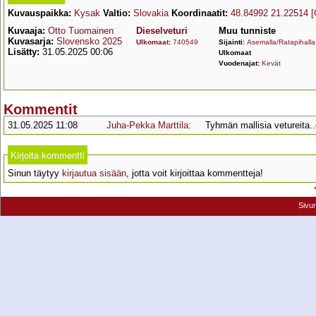
Kuvauspaikka:
Kysak
Valtio:
Slovakia
Koordinaatit:
48.84992 21.22514
[
Kuvaaja:
Otto Tuomainen
Dieselveturi
Muu tunniste
Kuvasarja:
Slovensko 2025
Ulkomaat
:
740549
Sijainti:
Asemalla/Ratapihalla
Lisätty:
31.05.2025 00:06
Ulkomaat
Vuodenajat:
Kevät
Kommentit
31.05.2025 11:08
Juha-Pekka Marttila
:
Tyhmän mallisia vetureita.
Kirjoita kommentti
Sinun täytyy
kirjautua sisään
, jotta voit kirjoittaa kommentteja!
Sivu