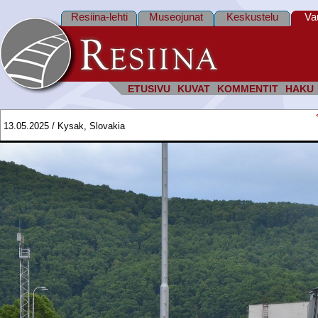
Resiina-lehti
Museojunat
Keskustelu
Va
ETUSIVU
KUVAT
KOMMENTIT
HAKU
13.05.2025 / Kysak, Slovakia