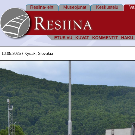
Resiina-lehti
Museojunat
Keskustelu
Va
ETUSIVU
KUVAT
KOMMENTIT
HAKU
13.05.2025 / Kysak, Slovakia