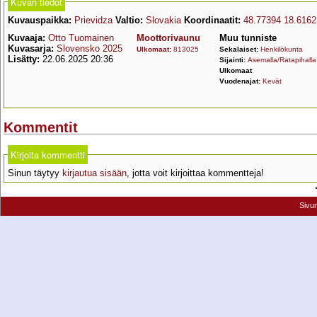
Kuvan tiedot
Kuvauspaikka:
Prievidza
Valtio:
Slovakia
Koordinaatit:
48.77394 18.6162
Kuvaaja:
Otto Tuomainen
Moottorivaunu
Muu tunniste
Kuvasarja:
Slovensko 2025
Ulkomaat
:
813025
Sekalaiset:
Henkilökunta
Lisätty:
22.06.2025 20:36
Sijainti:
Asemalla/Ratapihalla
Ulkomaat
Vuodenajat:
Kevät
Kommentit
Kirjoita kommentti
Sinun täytyy
kirjautua sisään
, jotta voit kirjoittaa kommentteja!
Sivu