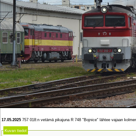
17.05.2025
757 018:n vetämä pikajuna R 748 "Bojnice" lähtee vajaan kolmen
Kuvan tiedot