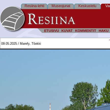
Resiina-lehti
Museojunat
Keskustelu
Va
ETUSIVU
KUVAT
KOMMENTIT
HAKU
09.05.2025 / Marefy, Tšekki