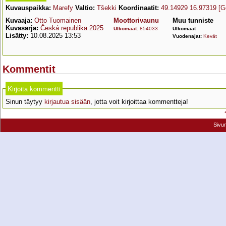
Kuvauspaikka:
Marefy
Valtio:
Tšekki
Koordinaatit:
49.14929 16.97319
[G
Kuvaaja:
Otto Tuomainen
Moottorivaunu
Muu tunniste
Kuvasarja:
Česká republika 2025
Ulkomaat
:
854033
Ulkomaat
Lisätty:
10.08.2025 13:53
Vuodenajat:
Kevät
Kommentit
Kirjoita kommentti
Sinun täytyy
kirjautua sisään
, jotta voit kirjoittaa kommentteja!
Sivu