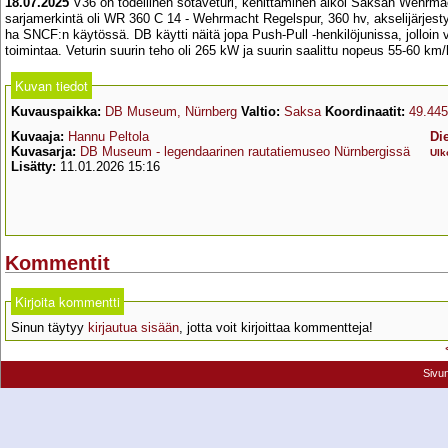
18.07.2025
V36 on todellinen sotaveturi, kehittäminen alkoi Saksan Wehrmac
sarjamerkintä oli WR 360 C 14 - Wehrmacht Regelspur, 360 hv, akselijärjest
ha SNCF:n käytössä. DB käytti näitä jopa Push-Pull -henkilöjunissa, jolloin
toimintaa. Veturin suurin teho oli 265 kW ja suurin saalittu nopeus 55-60 km/
Kuvan tiedot
Kuvauspaikka:
DB Museum, Nürnberg
Valtio:
Saksa
Koordinaatit:
49.445
Kuvaaja:
Hannu Peltola
Di
Kuvasarja:
DB Museum - legendaarinen rautatiemuseo Nürnbergissä
Ulk
Lisätty:
11.01.2026 15:16
Kommentit
Kirjoita kommentti
Sinun täytyy
kirjautua sisään
, jotta voit kirjoittaa kommentteja!
Sivu