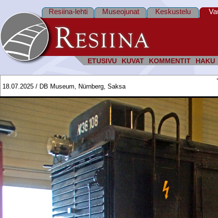
Resiina-lehti
Museojunat
Keskustelu
Va
ETUSIVU
KUVAT
KOMMENTIT
HAKU
18.07.2025 / DB Museum, Nürnberg, Saksa