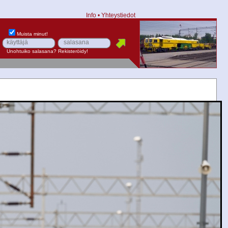
Info
•
Yhteystiedot
Muista minut!
Unohtuiko salasana?
Rekisteröidy!