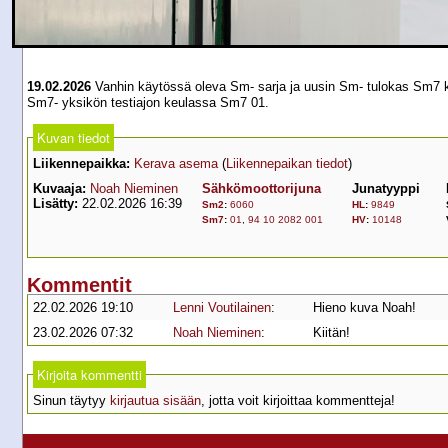
19.02.2026
Vanhin käytössä oleva Sm- sarja ja uusin Sm- tulokas Sm7 
Sm7- yksikön testiajon keulassa Sm7 01.
Kuvan tiedot
Liikennepaikka:
Kerava asema
(
Liikennepaikan tiedot
)
Kuvaaja:
Noah Nieminen
Sähkömoottorijuna
Junatyyppi
Lisätty:
22.02.2026 16:39
Sm2
:
6060
HL
:
9849
Sm7
:
01
,
94 10 2082 001
HV
:
10148
Kommentit
22.02.2026 19:10
Lenni Voutilainen
:
Hieno kuva Noah!
23.02.2026 07:32
Noah Nieminen
:
Kiitän!
Kirjoita kommentti
Sinun täytyy
kirjautua sisään
, jotta voit kirjoittaa kommentteja!