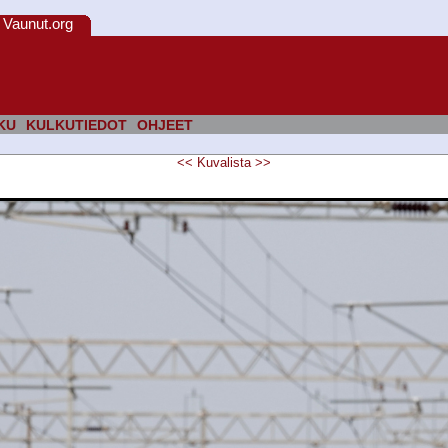
Vaunut.org
KU
KULKUTIEDOT
OHJEET
<<
Kuvalista
>>