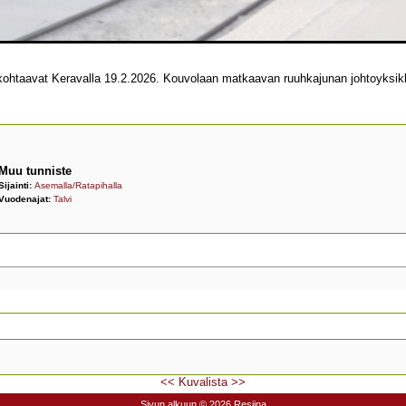
kohtaavat Keravalla 19.2.2026. Kouvolaan matkaavan ruuhkajunan johtoyksik
Muu tunniste
Sijainti:
Asemalla/Ratapihalla
Vuodenajat:
Talvi
<<
Kuvalista
>>
Sivun alkuun
© 2026 Resiina