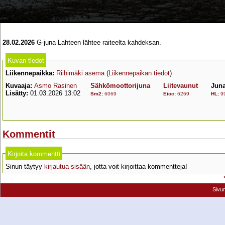
28.02.2026
G-juna Lahteen lähtee raiteelta kahdeksan.
Kuvan tiedot
Liikennepaikka:
Riihimäki asema
(
Liikennepaikan tiedot
)
Kuvaaja:
Asmo Rasinen
Sähkömoottorijuna
Liitevaunut
Juna
Lisätty:
01.03.2026 13:02
Sm2
:
6069
Eioc
:
6269
HL
:
9
Kommentit
Kirjoita kommentti
Sinun täytyy
kirjautua sisään
, jotta voit kirjoittaa kommentteja!
Sivu