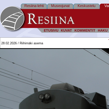
Resiina-lehti
Museojunat
Keskustelu
Va
ETUSIVU
KUVAT
KOMMENTIT
HAKU
28.02.2026 / Riihimäki asema