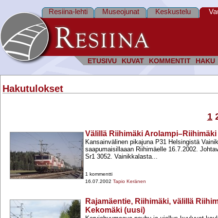
Resiina-lehti
Museojunat
Keskustelu
Va
ETUSIVU
KUVAT
KOMMENTIT
HAKU
Hakutulokset
1
Välillä Riihimäki Arolampi–Riihimäk
Kansainvälinen pikajuna P31 Helsingistä Vainik
saapumaisillaaan Riihimäelle 16.7.2002. Johtav
Sr1 3052. Vainikkalasta...
1 kommentti
16.07.2002
Tapio Keränen
Rajamäentie, Riihimäki, välillä Riih
Kekomäki (uusi)