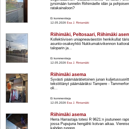
jyrsimään tunnelin Riihimäelle idän ja pohjois
ratakainaloon?
Ei kommentteja
12.05.2026
Esa J. Rintamäki
Riihimäki, Peltosaari, Riihimäki ase
Kollektiivisen uniapneaväestön henkikullat täri
asunto-​osakeyhtiö Nukkumakivikennon kattora
taloparin ja...
Ei kommentteja
12.05.2026
Esa J. Rintamäki
Riihimäki asema
Syvästi päämäärätietoinen junan kuljetussuoritte
tekstittänyt päämääräksi Tampere -​ Tammerfor
oli...
Ei kommentteja
12.05.2026
Esa J. Rintamäki
Riihimäki asema
Herra Harrastaja totesi R 9621:n joutuneen raps
jossa Pupujuna hengähti kotvan aikaa. Viereiselt
kahden rungon...