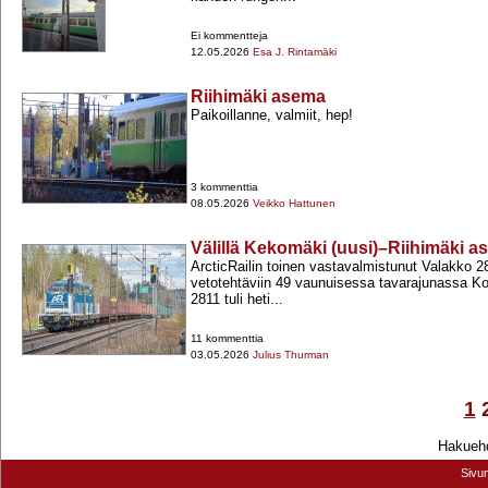
Ei kommentteja
12.05.2026
Esa J. Rintamäki
Riihimäki asema
Paikoillanne, valmiit, hep!
3 kommenttia
08.05.2026
Veikko Hattunen
Välillä Kekomäki (uusi)–Riihimäki 
ArcticRailin toinen vastavalmistunut Valakko 
vetotehtäviin 49 vaunuisessa tavarajunassa Ko
2811 tuli heti...
11 kommenttia
03.05.2026
Julius Thurman
1
Hakuehd
Sivu