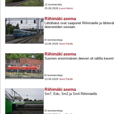
12 kommenttia
25.06.2026
Leevi Heino
Riihimäki asema
Lättähatut ovat saapunet Riihimäelle ja lähtevät 
deevereiden seuraan.
Ei kommentteja
13.06.2026
Veeti Pietilä
Riihimäki asema
Suomen ensimmäinen deeveri oli tallilla kaver
Ei kommentteja
13.06.2026
Veeti Pietilä
Riihimäki asema
Sm7, Edo, Sm2 ja Sm4 Riihimäellä.
Ei kommentteja