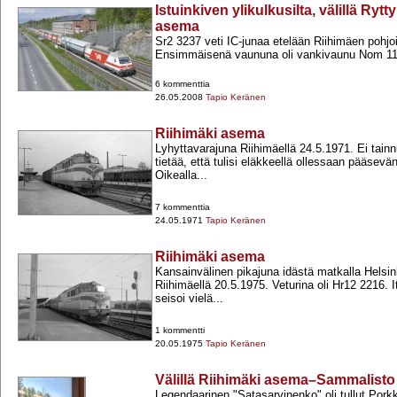
Istuinkiven ylikulkusilta, välillä Rytt
asema
Sr2 3237 veti IC-​junaa etelään Riihimäen pohjo
Ensimmäisenä vaununa oli vankivaunu Nom 11
6 kommenttia
26.05.2008
Tapio Keränen
Riihimäki asema
Lyhyttavarajuna Riihimäellä 24.5.1971. Ei tainn
tietää, että tulisi eläkkeellä ollessaan pääsev
Oikealla...
7 kommenttia
24.05.1971
Tapio Keränen
Riihimäki asema
Kansainvälinen pikajuna idästä matkalla Helsin
Riihimäellä 20.5.1975. Veturina oli Hr12 2216. It
seisoi vielä...
1 kommentti
20.05.1975
Tapio Keränen
Välillä Riihimäki asema–Sammalisto 
Legendaarinen "Satasarvinenko" oli tullut Pork