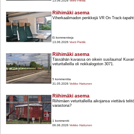
13.06.2026
Veeti Pietilä
Riihimäki asema
Viherkaalimadon penkkejä VR On Track-​tapaht
Ei kommentteja
13.06.2026
Veeti Pietilä
Riihimäki asema
Tässähän kuvassa on oikein susilauma! Kuvan 
veturitalleilla oli nokkalogoton 3071.
5 kommenttia
31.05.2026
Veikko Hattunen
Riihimäki asema
Riihimäen veturitalleilla aikojansa viettävä tel
varastona?
1 kommentti
06.06.2026
Veikko Hattunen