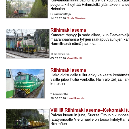
Korviahuumaava pauhu ja ujellus kuuluvat kau
puujuna kiihdyttää Riihimäeltä ylämäkeen lähes
Heinolan...
Ei kommentteja
14.05.2026
Noah Nieminen
Riihimäki asema
Kamerat räpsyy ja sade alkaa, kun Deeverival
määränpäähänsä tyhjien raakapuuvaunujen kan
Harmillisesti nämä pian ovat...
11 kommenttia
05.07.2026
Veeti Pietilä
Riihimäki asema
Liekö digisudelle tullut ähky kaikesta keräämä
välillä pitää huilia varikolla. Näin aloittelijaa ila
kertokaa...
2 kommenttia
28.06.2026
Lauri Rantala
Välillä Riihimäki asema–Kekomäki (
Päivän kuvatuin juna, Suorsa Groupin kunnossa
ratatyömaalle Vierumäelle on tässä kiihdyttäm
Riihimäen...