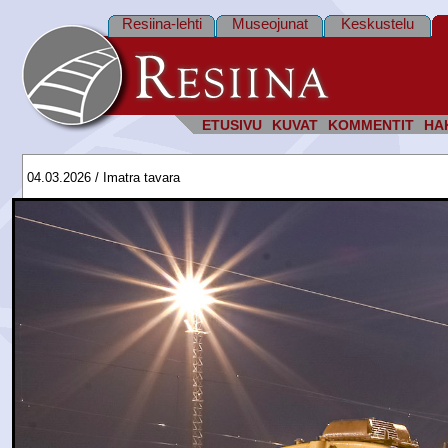
Resiina-lehti
Museojunat
Keskustelu
ETUSIVU
KUVAT
KOMMENTIT
HA
04.03.2026 / Imatra tavara