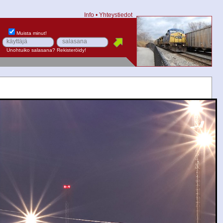
Info
•
Yhteystiedot
Muista minut!
Unohtuiko salasana?
Rekisteröidy!