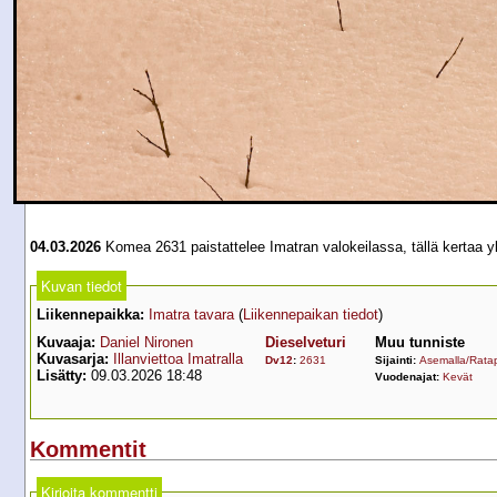
04.03.2026
Komea 2631 paistattelee Imatran valokeilassa, tällä kertaa y
Kuvan tiedot
Liikennepaikka:
Imatra tavara
(
Liikennepaikan tiedot
)
Kuvaaja:
Daniel Nironen
Dieselveturi
Muu tunniste
Kuvasarja:
Illanviettoa Imatralla
Dv12
:
2631
Sijainti:
Asemalla/Ratap
Lisätty:
09.03.2026 18:48
Vuodenajat:
Kevät
Kommentit
Kirjoita kommentti