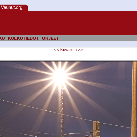
Vaunut.org
KU
KULKUTIEDOT
OHJEET
<<
Kuvalista
>>