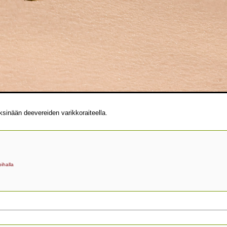
ksinään deevereiden varikkoraiteella.
ihalla