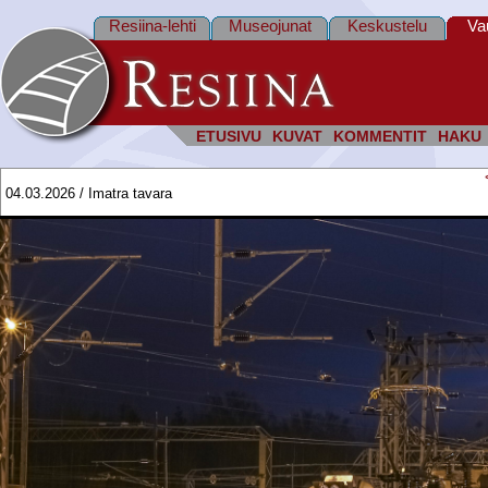
Resiina-lehti
Museojunat
Keskustelu
Va
ETUSIVU
KUVAT
KOMMENTIT
HAKU
04.03.2026 / Imatra tavara