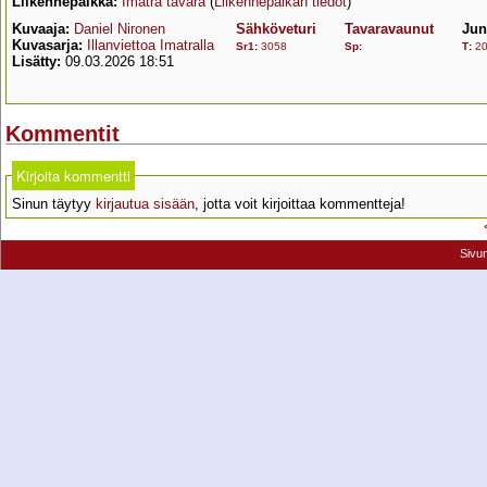
Liikennepaikka:
Imatra tavara
(
Liikennepaikan tiedot
)
Kuvaaja:
Daniel Nironen
Sähköveturi
Tavaravaunut
Jun
Kuvasarja:
Illanviettoa Imatralla
Sr1
:
3058
Sp
:
T
:
2
Lisätty:
09.03.2026 18:51
Kommentit
Kirjoita kommentti
Sinun täytyy
kirjautua sisään
, jotta voit kirjoittaa kommentteja!
Sivu