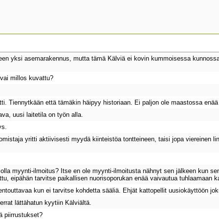
älleen yksi asemarakennus, mutta tämä Kälviä ei kovin kummoisessa kunnoss
vai millos kuvattu?
ti. Tiennytkään että tämäkin häipyy historiaan. Ei paljon ole maastossa enää
va, uusi laitetila on työn alla.
ys.
omistaja yritti aktiivisesti myydä kiinteistöa tontteineen, taisi jopa viereinen
la myynti-ilmoitus? Itse en ole myynti-ilmoitusta nähnyt sen jälkeen kun sena
ttu, eipähän tarvitse paikallisen nuorisoporukan enää vaivautua tuhlaamaan
entouttavaa kun ei tarvitse kohdetta sääliä. Ehjät kattopellit uusiokäyttöön jo
rrat lättähatun kyytiin Kälviältä.
ä piirrustukset?