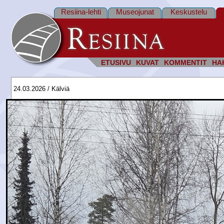
Resiina-lehti
Museojunat
Keskustelu
ETUSIVU
KUVAT
KOMMENTIT
HA
24.03.2026 / Kälviä