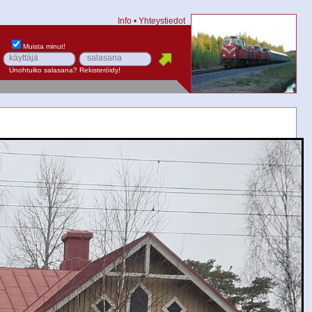
Info
•
Yhteystiedot
Muista minut!
Unohtuiko salasana?
Rekisteröidy!