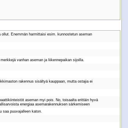
a ollut. Enemmän harmittaisi esim. kunnostetun aseman
 merkkejä vanhan aseman ja liikennepaikan sijoilla.
 linkkimaston rakennus sisältyä kauppaan, mutta ostajia ei
attikiinteistöt aseman myi pois. No, toisaalta erittäin hyvä
 kallisarvoista energiaa asemarakennuksen särkemiseen
ku saa puuvajalleen katon.