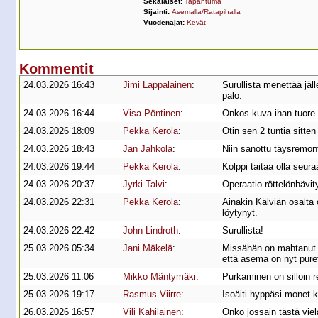
Sekalaiset:
Tapahtuma
Sijainti:
Asemalla/Ratapihalla
Vuodenajat:
Kevät
Kommentit
24.03.2026 16:43
Jimi Lappalainen
:
Surullista menettää j
palo.
24.03.2026 16:44
Visa Pöntinen
:
Onkos kuva ihan tuore 
24.03.2026 18:09
Pekka Kerola
:
Otin sen 2 tuntia sitten
24.03.2026 18:43
Jan Jahkola
:
Niin sanottu täysremont
24.03.2026 19:44
Pekka Kerola
:
Kolppi taitaa olla seuraa
24.03.2026 20:37
Jyrki Talvi
:
Operaatio röttelönhävit
24.03.2026 22:31
Pekka Kerola
:
Ainakin Kälviän osalta 
löytynyt.
24.03.2026 22:42
John Lindroth
:
Surullista!
25.03.2026 05:34
Jani Mäkelä
:
Missähän on mahtanut ol
että asema on nyt pure
25.03.2026 11:06
Mikko Mäntymäki
:
Purkaminen on silloin r
25.03.2026 19:17
Rasmus Viirre
:
Isoäiti hyppäsi monet ke
26.03.2026 16:57
Vili Kahilainen
:
Onko jossain tästä viel