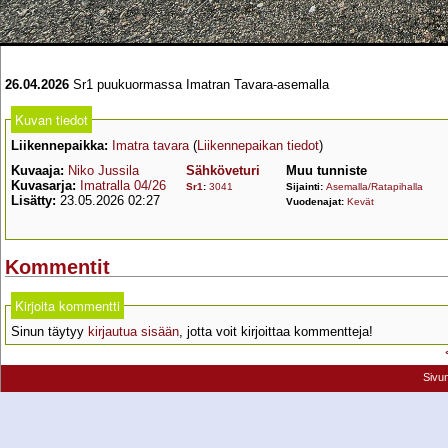
26.04.2026
Sr1 puukuormassa Imatran Tavara-asemalla
Kuvan tiedot
Liikennepaikka:
Imatra tavara
(
Liikennepaikan tiedot
)
Kuvaaja:
Niko Jussila
Sähköveturi
Muu tunniste
Kuvasarja:
Imatralla 04/26
Sr1
:
3041
Sijainti:
Asemalla/Ratapihalla
Lisätty:
23.05.2026 02:27
Vuodenajat:
Kevät
Kommentit
Kirjoita kommentti
Sinun täytyy
kirjautua sisään
, jotta voit kirjoittaa kommentteja!
Sivu