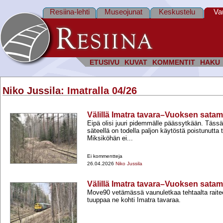
Resiina-lehti
Museojunat
Keskustelu
Va
ETUSIVU
KUVAT
KOMMENTIT
HAKU
Niko Jussila
: Imatralla 04/26
Välillä Imatra tavara–Vuoksen sata
Eipä olisi juuri pidemmälle päässytkään. Tässä 
säteellä on todella paljon käytöstä poistunutta t
Miksiköhän ei...
Ei kommentteja
26.04.2026
Niko Jussila
Välillä Imatra tavara–Vuoksen sata
Move90 vetämässä vaunuletkaa tehtaalta raite
tuuppaa ne kohti Imatra tavaraa.