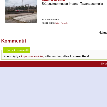
Sr1 puukuormassa Imatran Tavara-​asemalla
Ei kommentteja
26.04.2026
Niko Jussila
Hakueh
Kommentit
Kirjoita kommentti
Sinun täytyy
kirjautua sisään
, jotta voit kirjoittaa kommentteja!
Sivu