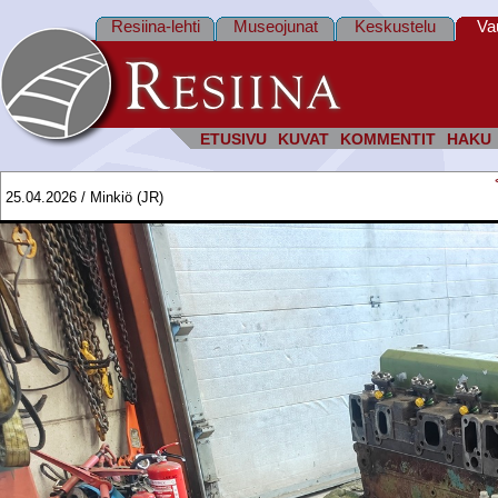
Resiina-lehti
Museojunat
Keskustelu
Va
ETUSIVU
KUVAT
KOMMENTIT
HAKU
25.04.2026 / Minkiö (JR)