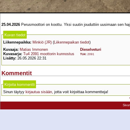
25.04.2026
Perusmoottori on koottu. Yksi suutin jouduttiin uusimaan sen hajo
Kuvan tiedot
Liikennepaikka:
Minkiö (JR)
(
Liikennepaikan tiedot
)
Kuvaaja:
Matias Immonen
Dieselveturi
Kuvasarja:
Tu4 2091 moottorin kunnostus
TU4
:
2091
Lisätty:
26.05.2026 22:31
Kommentit
Kirjoita kommentti
Sinun täytyy
kirjautua sisään
, jotta voit kirjoittaa kommentteja!
Sivu