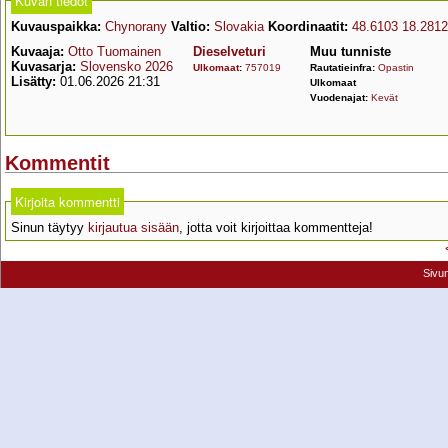
Kuvan tiedot
Kuvauspaikka:
Chynorany
Valtio:
Slovakia
Koordinaatit:
48.6103 18.281
Kuvaaja:
Otto Tuomainen
Dieselveturi
Muu tunniste
Kuvasarja:
Slovensko 2026
Ulkomaat
:
757019
Rautatieinfra:
Opastin
Lisätty:
01.06.2026 21:31
Ulkomaat
Vuodenajat:
Kevät
Kommentit
Kirjoita kommentti
Sinun täytyy
kirjautua sisään
, jotta voit kirjoittaa kommentteja!
Sivu