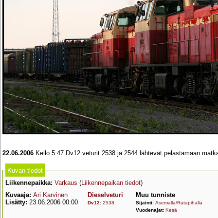
22.06.2006
Kello 5:47 Dv12 veturit 2538 ja 2544 lähtevät pelastamaan matka
Kuvan tiedot
Liikennepaikka:
Varkaus
(
Liikennepaikan tiedot
)
Kuvaaja:
Ari Karvinen
Dieselveturi
Muu tunniste
Lisätty:
23.06.2006 00:00
Dv12
:
2538
Sijainti:
Asemalla/Ratapihalla
Vuodenajat:
Kesä