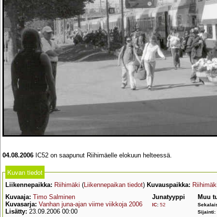
04.08.2006
IC52 on saapunut Riihimäelle elokuun helteessä.
Kuvan tiedot
Liikennepaikka:
Riihimäki
(
Liikennepaikan tiedot
)
Kuvauspaikka:
Riihimäk
Kuvaaja:
Timo Salminen
Junatyyppi
Muu t
Kuvasarja:
Vanhan juna-ajan viime viikkoja 2006
IC
:
52
Sekalai
Lisätty:
23.09.2006 00:00
Sijainti: