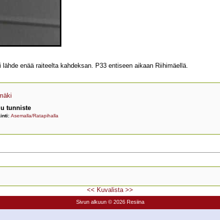
ei lähde enää raiteelta kahdeksan. P33 entiseen aikaan Riihimäellä.
imäki
u tunniste
inti:
Asemalla/Ratapihalla
<<
Kuvalista
>>
Sivun alkuun
© 2026 Resiina