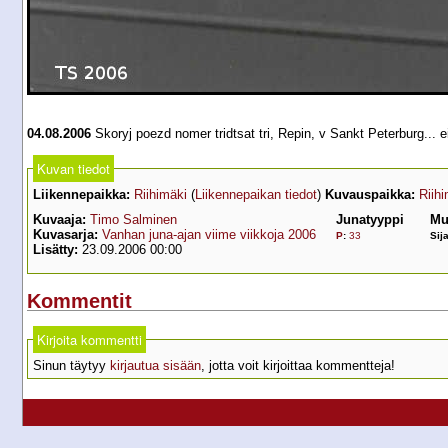
04.08.2006
Skoryj poezd nomer tridtsat tri, Repin, v Sankt Peterburg... 
Kuvan tiedot
Liikennepaikka:
Riihimäki
(
Liikennepaikan tiedot
)
Kuvauspaikka:
Riih
Kuvaaja:
Timo Salminen
Junatyyppi
Mu
Kuvasarja:
Vanhan juna-ajan viime viikkoja 2006
P
:
33
Sija
Lisätty:
23.09.2006 00:00
Kommentit
Kirjoita kommentti
Sinun täytyy
kirjautua sisään
, jotta voit kirjoittaa kommentteja!