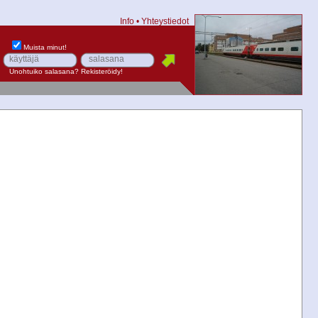
Info
•
Yhteystiedot
Muista minut!
Unohtuiko salasana?
Rekisteröidy!