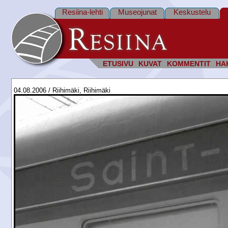
Resiina-lehti
Museojunat
Keskustelu
ETUSIVU
KUVAT
KOMMENTIT
HA
04.08.2006 / Riihimäki, Riihimäki