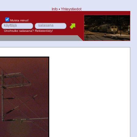
Info
•
Yhteystiedot
Muista minut!
Unohtuiko salasana?
Rekisteröidy!