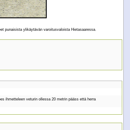
t punaisista ylikäytävän varoitusvaloista Hietasaaressa.
upes ihmetteleen veturin ollessa 20 metrin pääss että herra