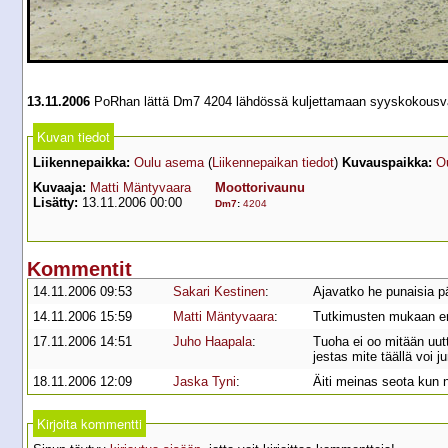
13.11.2006
PoRhan lättä Dm7 4204 lähdössä kuljettamaan syyskokousväkeä
Kuvan tiedot
Liikennepaikka:
Oulu asema
(
Liikennepaikan tiedot
)
Kuvauspaikka:
O
Kuvaaja:
Matti Mäntyvaara
Moottorivaunu
Lisätty:
13.11.2006 00:00
Dm7
:
4204
Kommentit
14.11.2006 09:53
Sakari Kestinen
:
Ajavatko he punaisia pä
14.11.2006 15:59
Matti Mäntyvaara
:
Tutkimusten mukaan erit
17.11.2006 14:51
Juho Haapala
:
Tuoha ei oo mitään uutt
jestas mite täällä voi j
18.11.2006 12:09
Jaska Tyni
:
Äiti meinas seota kun 
Kirjoita kommentti