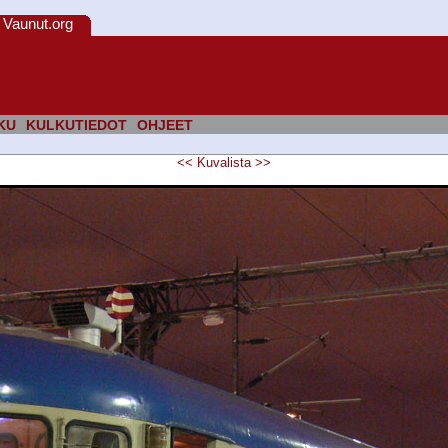
Vaunut.org
KU
KULKUTIEDOT
OHJEET
<<
Kuvalista
>>