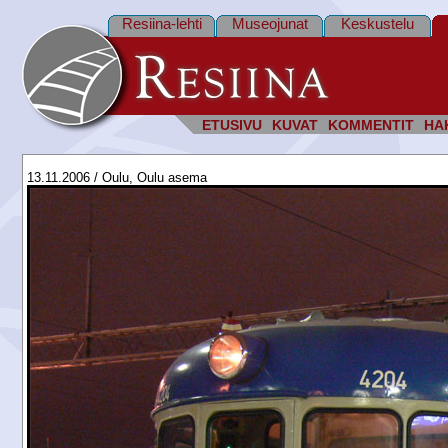
Resiina-lehti
Museojunat
Keskustelu
ETUSIVU
KUVAT
KOMMENTIT
HA
13.11.2006 / Oulu, Oulu asema