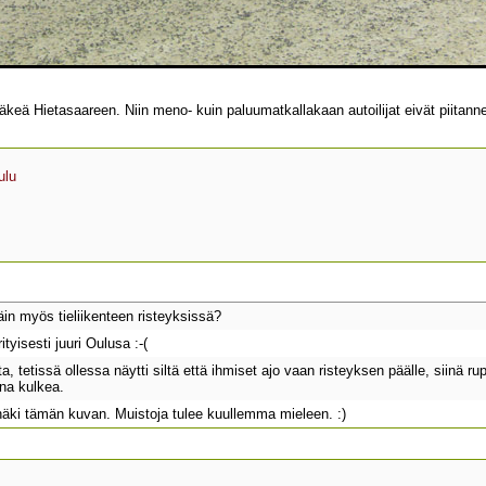
 Hietasaareen. Niin meno- kuin paluumatkallakaan autoilijat eivät piitannee
ulu
in myös tieliikenteen risteyksissä?
yisesti juuri Oulusa :-(
a, tetissä ollessa näytti siltä että ihmiset ajo vaan risteyksen päälle, siinä r
una kulkea.
näki tämän kuvan. Muistoja tulee kuullemma mieleen. :)