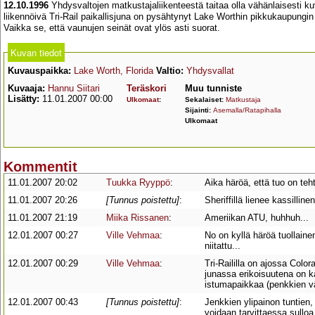
12.10.1996
Yhdysvaltojen matkustajaliikenteestä taitaa olla vähänlaisesti ku
liikennöivä Tri-Rail paikallisjuna on pysähtynyt Lake Worthin pikkukaupungin 
Vaikka se, että vaunujen seinät ovat ylös asti suorat.
Kuvan tiedot
Kuvauspaikka:
Lake Worth, Florida
Valtio:
Yhdysvallat
Kuvaaja:
Hannu Siitari
Teräskori
Muu tunniste
Lisätty:
11.01.2007 00:00
Ulkomaat
:
Sekalaiset:
Matkustaja
Sijainti:
Asemalla/Ratapihalla
Ulkomaat
Kommentit
11.01.2007 20:02
Tuukka Ryyppö
:
Aika häröä, että tuo on teh
11.01.2007 20:26
[Tunnus poistettu]
:
Sheriffillä lienee kassillin
11.01.2007 21:19
Miika Rissanen
:
Ameriikan ATU, huhhuh...
12.01.2007 00:27
Ville Vehmaa
:
No on kyllä häröä tuollaine
niitattu...
12.01.2007 00:29
Ville Vehmaa
:
Tri-Raililla on ajossa Co
junassa erikoisuutena on k
istumapaikkaa (penkkien vä
12.01.2007 00:43
[Tunnus poistettu]
:
Jenkkien ylipainon tuntien
voidaan tarvittaessa sulloa