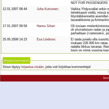
NOT FOR PASSENGERS U
12.01.2007 08:44
Juha Kutvonen
:
Vaikka Yhdysvallat onkin ma
tehokkaasti siellä, missä s
liityntäliikennettä asemille
tavaraliikenne ja Amtrackin
17.01.2007 09:58
Hannu Siitari
:
Oli tosiaan mielenkiintoist
oli yksiraiteisen radan ja 
parhaillaan 2-raiteiseksi, p
25.05.2009 14:23
Esa Lindroos
:
Ei taida junailu olla suos
mukaan 226 000 km rataa. 
radalla liikkuu tavaraa. R
tosin on viime vuosina kas
Kirjoita kommentti
Sinun täytyy
kirjautua sisään
, jotta voit kirjoittaa kommentteja!
Sivu