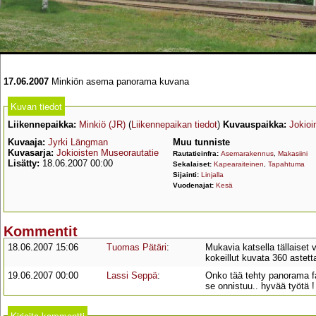
17.06.2007
Minkiön asema panorama kuvana
Kuvan tiedot
Liikennepaikka:
Minkiö (JR)
(
Liikennepaikan tiedot
)
Kuvauspaikka:
Jokioi
Kuvaaja:
Jyrki Längman
Muu tunniste
Kuvasarja:
Jokioisten Museorautatie
Rautatieinfra:
Asemarakennus
,
Makasiini
Lisätty:
18.06.2007 00:00
Sekalaiset:
Kapearaiteinen
,
Tapahtuma
Sijainti:
Linjalla
Vuodenajat:
Kesä
Kommentit
18.06.2007 15:06
Tuomas Pätäri
:
Mukavia katsella tällaiset
kokeillut kuvata 360 astett
19.06.2007 00:00
Lassi Seppä
:
Onko tää tehty panorama 
se onnistuu.. hyvää työtä !
Kirjoita kommentti