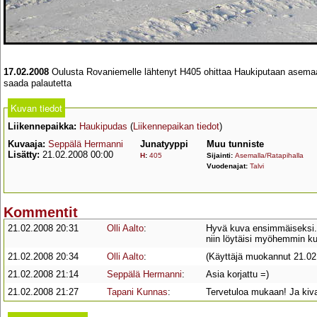
17.02.2008
Oulusta Rovaniemelle lähtenyt H405 ohittaa Haukiputaan asemaa 
saada palautetta
Kuvan tiedot
Liikennepaikka:
Haukipudas
(
Liikennepaikan tiedot
)
Kuvaaja:
Seppälä Hermanni
Junatyyppi
Muu tunniste
Lisätty:
21.02.2008 00:00
H
:
405
Sijainti:
Asemalla/Ratapihalla
Vuodenajat:
Talvi
Kommentit
21.02.2008 20:31
Olli Aalto
:
Hyvä kuva ensimmäiseksi. 
niin löytäisi myöhemmin ku
21.02.2008 20:34
Olli Aalto
:
(Käyttäjä muokannut 21.02
21.02.2008 21:14
Seppälä Hermanni
:
Asia korjattu =)
21.02.2008 21:27
Tapani Kunnas
:
Tervetuloa mukaan! Ja kiv