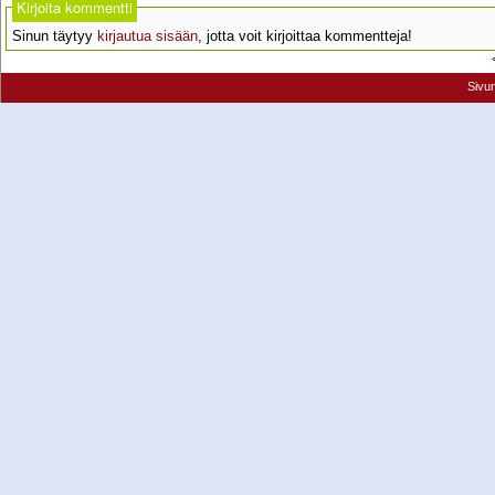
Kirjoita kommentti
Sinun täytyy
kirjautua sisään
, jotta voit kirjoittaa kommentteja!
Sivu