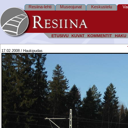
Resiina-lehti
Museojunat
Keskustelu
Va
ETUSIVU
KUVAT
KOMMENTIT
HAKU
17.02.2008 / Haukipudas