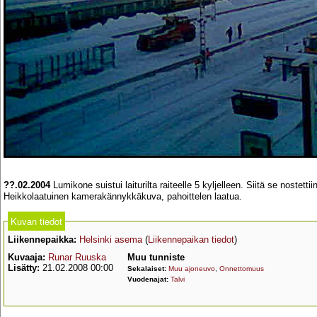
??.02.2004
Lumikone suistui laiturilta raiteelle 5 kyljelleen. Siitä se nostettii
Heikkolaatuinen kamerakännykkäkuva, pahoittelen laatua.
Kuvan tiedot
Liikennepaikka:
Helsinki asema
(
Liikennepaikan tiedot
)
Kuvaaja:
Runar Ruuska
Muu tunniste
Lisätty:
21.02.2008 00:00
Sekalaiset:
Muu ajoneuvo
,
Onnettomuus
Vuodenajat:
Talvi