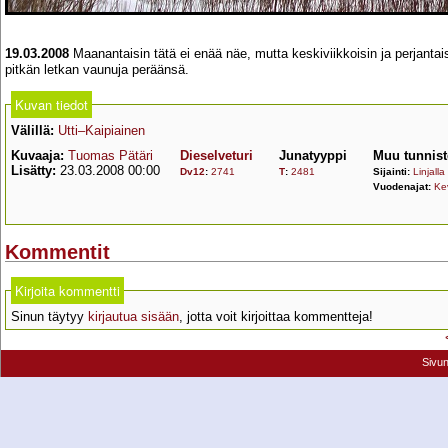
19.03.2008
Maanantaisin tätä ei enää näe, mutta keskiviikkoisin ja perjantai
pitkän letkan vaunuja peräänsä.
Kuvan tiedot
Välillä:
Utti–Kaipiainen
Kuvaaja:
Tuomas Pätäri
Dieselveturi
Junatyyppi
Muu tunnist
Lisätty:
23.03.2008 00:00
Dv12
:
2741
T
:
2481
Sijainti:
Linjalla
Vuodenajat:
Ke
Kommentit
Kirjoita kommentti
Sinun täytyy
kirjautua sisään
, jotta voit kirjoittaa kommentteja!
Sivu