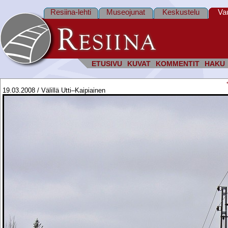
Resiina-lehti
Museojunat
Keskustelu
Va
ETUSIVU
KUVAT
KOMMENTIT
HAKU
19.03.2008 / Välillä Utti–Kaipiainen