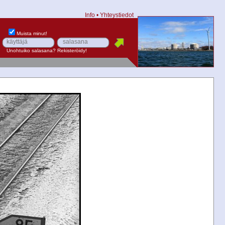
Info
•
Yhteystiedot
Muista minut!
Unohtuiko salasana?
Rekisteröidy!