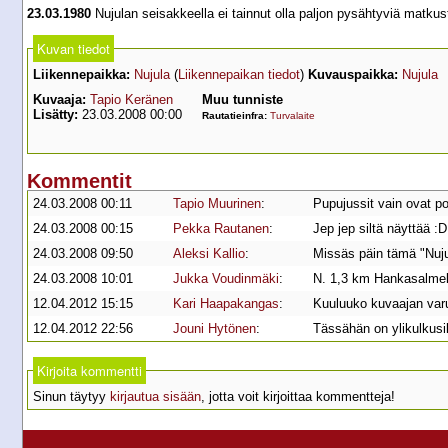
23.03.1980
Nujulan seisakkeella ei tainnut olla paljon pysähtyviä matkust
Kuvan tiedot
Liikennepaikka:
Nujula
(
Liikennepaikan tiedot
)
Kuvauspaikka:
Nujula
Kuvaaja:
Tapio Keränen
Muu tunniste
Lisätty:
23.03.2008 00:00
Rautatieinfra:
Turvalaite
Kommentit
24.03.2008 00:11
Tapio Muurinen
:
Pupujussit vain ovat p
24.03.2008 00:15
Pekka Rautanen
:
Jep jep siltä näyttää :D
24.03.2008 09:50
Aleksi Kallio
:
Missäs päin tämä "Nuju
24.03.2008 10:01
Jukka Voudinmäki
:
N. 1,3 km Hankasalmel
12.04.2012 15:15
Kari Haapakangas
:
Kuuluuko kuvaajan varu
12.04.2012 22:56
Jouni Hytönen
:
Tässähän on ylikulkusil
Kirjoita kommentti
Sinun täytyy
kirjautua sisään
, jotta voit kirjoittaa kommentteja!