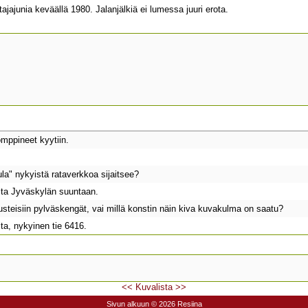
ajajunia keväällä 1980. Jalanjälkiä ei lumessa juuri erota.
omppineet kyytiin.
la" nykyistä rataverkkoa sijaitsee?
ta Jyväskylän suuntaan.
steisiin pylväskengät, vai millä konstin näin kiva kuvakulma on saatu?
ta, nykyinen tie 6416.
<<
Kuvalista
>>
Sivun alkuun
© 2026 Resiina