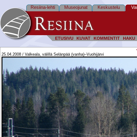
Resiina-lehti
Museojunat
Keskustelu
Va
ETUSIVU
KUVAT
KOMMENTIT
HAKU
25.04.2008 / Valkeala, välillä Selänpää (vanha)–Vuohijärvi