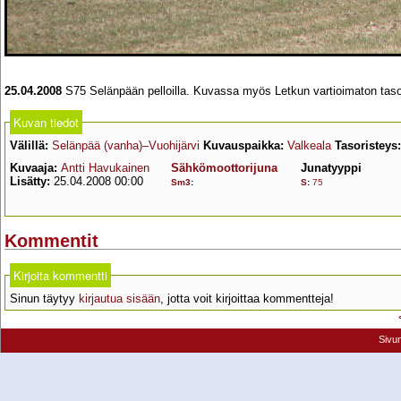
25.04.2008
S75 Selänpään pelloilla. Kuvassa myös Letkun vartioimaton taso
Kuvan tiedot
Välillä:
Selänpää (vanha)–Vuohijärvi
Kuvauspaikka:
Valkeala
Tasoristeys:
Kuvaaja:
Antti Havukainen
Sähkömoottorijuna
Junatyyppi
Lisätty:
25.04.2008 00:00
Sm3
:
S
:
75
Kommentit
Kirjoita kommentti
Sinun täytyy
kirjautua sisään
, jotta voit kirjoittaa kommentteja!
Sivu