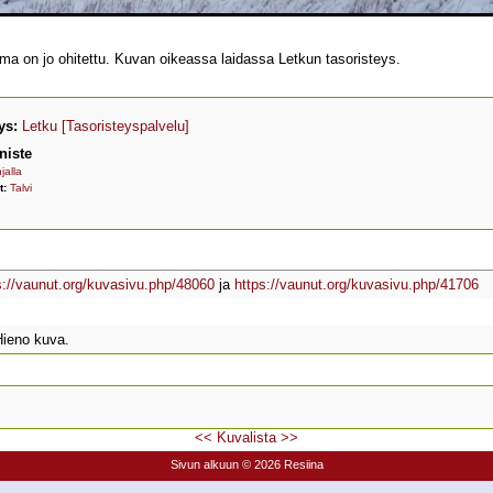
a on jo ohitettu. Kuvan oikeassa laidassa Letkun tasoristeys.
ys:
Letku
[Tasoristeyspalvelu]
niste
jalla
t:
Talvi
s://vaunut.org/kuvasivu.php/48060
ja
https://vaunut.org/kuvasivu.php/41706
Hieno kuva.
<<
Kuvalista
>>
Sivun alkuun
© 2026 Resiina