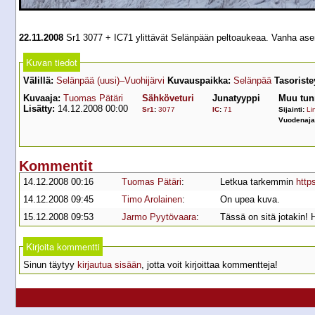
22.11.2008
Sr1 3077 + IC71 ylittävät Selänpään peltoaukeaa. Vanha asem
Kuvan tiedot
Välillä:
Selänpää (uusi)–Vuohijärvi
Kuvauspaikka:
Selänpää
Tasoriste
Kuvaaja:
Tuomas Pätäri
Sähköveturi
Junatyyppi
Muu tun
Lisätty:
14.12.2008 00:00
Sr1
:
3077
IC
:
71
Sijainti:
Lin
Vuodenaja
Kommentit
14.12.2008 00:16
Tuomas Pätäri
:
Letkua tarkemmin
http
14.12.2008 09:45
Timo Arolainen
:
On upea kuva.
15.12.2008 09:53
Jarmo Pyytövaara
:
Tässä on sitä jotakin! 
Kirjoita kommentti
Sinun täytyy
kirjautua sisään
, jotta voit kirjoittaa kommentteja!