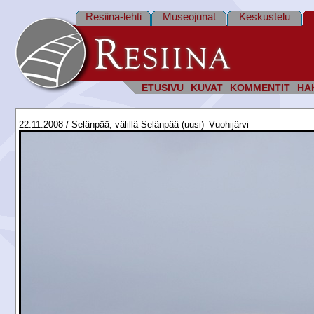
Resiina-lehti
Museojunat
Keskustelu
ETUSIVU
KUVAT
KOMMENTIT
HA
22.11.2008 / Selänpää, välillä Selänpää (uusi)–Vuohijärvi