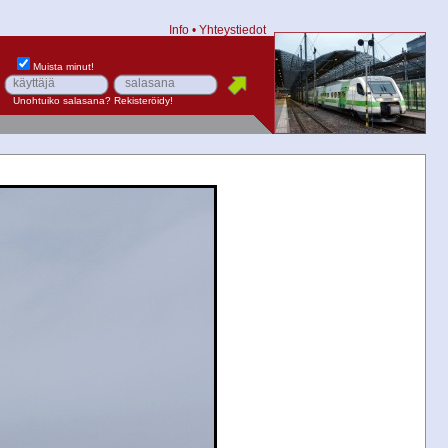
Info
•
Yhteystiedot
Muista minut!
Unohtuiko salasana?
Rekisteröidy!