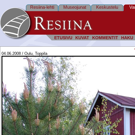
Resiina-lehti
Museojunat
Keskustelu
Va
ETUSIVU
KUVAT
KOMMENTIT
HAKU
04.06.2008 / Oulu, Toppila