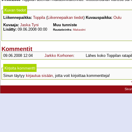
Kuvan tiedot
Liikennepaikka:
Toppila
(
Liikennepaikan tiedot
)
Kuvauspaikka:
Oulu
Kuvaaja:
Jaska Tyni
Muu tunniste
Lisätty:
09.06.2008 00:00
Rautatieinfra:
Makasiini
Kommentit
09.06.2008 12:04
Jarkko Korhonen
:
Lähes koko Toppilan ratapih
Kirjoita kommentti
Sinun täytyy
kirjautua sisään
, jotta voit kirjoittaa kommentteja!
Sivu