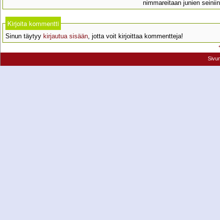
nimmareitaan junien seinii
Kirjoita kommentti
Sinun täytyy
kirjautua sisään
, jotta voit kirjoittaa kommentteja!
Sivu