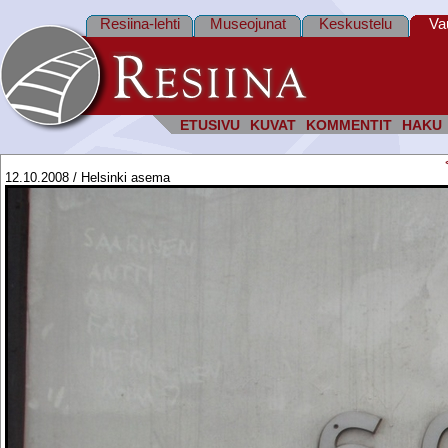
Resiina-lehti
Museojunat
Keskustelu
Va
ETUSIVU
KUVAT
KOMMENTIT
HAKU
12.10.2008 / Helsinki asema