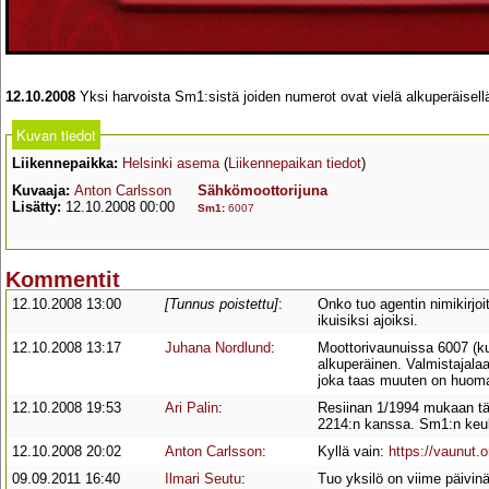
12.10.2008
Yksi harvoista Sm1:sistä joiden numerot ovat vielä alkuperäisellä 
Kuvan tiedot
Liikennepaikka:
Helsinki asema
(
Liikennepaikan tiedot
)
Kuvaaja:
Anton Carlsson
Sähkömoottorijuna
Lisätty:
12.10.2008 00:00
Sm1
:
6007
Kommentit
12.10.2008 13:00
[Tunnus poistettu]
:
Onko tuo agentin nimikirjoit
ikuisiksi ajoiksi.
12.10.2008 13:17
Juhana Nordlund
:
Moottorivaunuissa 6007 (ku
alkuperäinen. Valmistajala
joka taas muuten on huomat
12.10.2008 19:53
Ari Palin
:
Resiinan 1/1994 mukaan täm
2214:n kanssa. Sm1:n keula
12.10.2008 20:02
Anton Carlsson
:
Kyllä vain:
https://vaunut.
09.09.2011 16:40
Ilmari Seutu
:
Tuo yksilö on viime päivinä