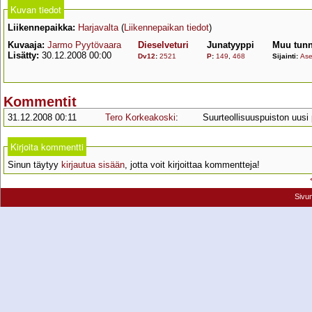
Kuvan tiedot
Liikennepaikka:
Harjavalta
(
Liikennepaikan tiedot
)
Kuvaaja:
Jarmo Pyytövaara
Dieselveturi
Junatyyppi
Muu tunn
Lisätty:
30.12.2008 00:00
Dv12
:
2521
P
:
149
,
468
Sijainti:
Ase
Kommentit
31.12.2008 00:11
Tero Korkeakoski
:
Suurteollisuuspuiston uusi pi
Kirjoita kommentti
Sinun täytyy
kirjautua sisään
, jotta voit kirjoittaa kommentteja!
Sivu