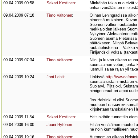
09.04.2009 00:58
Sakari Kestinen
:
Minkähän takia nuo eivät v
onhan venäläisten mielestä
09.04.2009 07:18
Timo Valtonen
:
Olihan Leningradissa aikoi
nimensä mukainen. Kuvan v
Suomen valtion rautateide
mekkaloiden jälkeen Suomi 
Nykyinen Aleksanterinteatte
Suomen asema Pietarissa Ve
päätökseen. Niinpä Beluvar
rautatiehistoriaa. - Vaikk
Finljandskii vokzal (tarka
09.04.2009 07:34
Timo Valtonen
:
Niin, ja kuvan oikean reu
suomalainen veturi, jonka 
lusmuili salaa rajan yli ta
09.04.2009 10:24
Joni Lahti
:
Linkissä
http://www.afanas
suomalaisista nimistä on v
Suojarvi, Pijtsjoki, Suist
nimigeneraattori arpoi uude
Jos Helsinki ei olisi Suome
muotoon Гельсинки samalla
kirjoitetaan tanskalainen H
09.04.2009 11:34
Sakari Kestinen
:
Helsinkihän tunnettiin ai
09.04.2009 16:00
Jouni Hytönen
:
Eihän venäläinen muoto Lahd
ne noin kummalliseen muotoo
09.04.2009 19:16
Timo Valtonen
:
Autonomian aikana Helsinki 