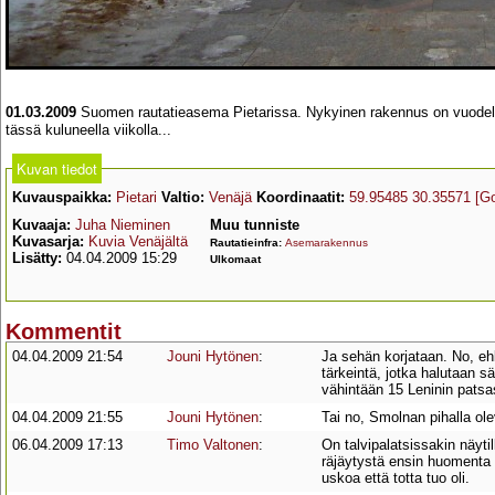
01.03.2009
Suomen rautatieasema Pietarissa. Nykyinen rakennus on vuodelta 
tässä kuluneella viikolla...
Kuvan tiedot
Kuvauspaikka:
Pietari
Valtio:
Venäjä
Koordinaatit:
59.95485 30.35571
[G
Kuvaaja:
Juha Nieminen
Muu tunniste
Kuvasarja:
Kuvia Venäjältä
Rautatieinfra:
Asemarakennus
Lisätty:
04.04.2009 15:29
Ulkomaat
Kommentit
04.04.2009 21:54
Jouni Hytönen
:
Ja sehän korjataan. No, e
tärkeintä, jotka halutaan s
vähintään 15 Leninin patsa
04.04.2009 21:55
Jouni Hytönen
:
Tai no, Smolnan pihalla ol
06.04.2009 17:13
Timo Valtonen
:
On talvipalatsissakin näytill
räjäytystä ensin huomenta su
uskoa että totta tuo oli.