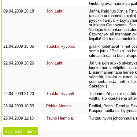
Ginkong ovat hauskoja paik
09.04.2009 20:18
Joni Lahti
:
Jännä ilmiö tuo Х:n ja Г:n 
(ainakin autonomian ajall
русски Гангут. – Löytyyhän
suinkaan Gautavaara. Siis 
Venäjän keisarikunnan alue
Cтокгольм eli mennään g-li
linjalla! On todella mielenki
21.04.2009 16:06
Tuukka Ryyppö
:
g:llä kirjoitettavat nimet 
sama juttu. "Pariizh" on h
silmässä sama kuin alkupe
22.04.2009 20:26
Joni Lahti
:
Jäi vieläkin aukko sivisty
kirjoitetaan venäjäksi Гаа
Ensimmäinen tapa lienee kuit
sääntöä, vaikka muistan jo
suomentamista malliin Tukho
Sakreppi:)
22.04.2009 21:20
Tuukka Ryyppö
:
Tärkeimmät paikat on käänn
väliltä. Poikkeuksena sitte
23.04.2009 10:53
Pirkko Alanen
:
Perliini, Ponni, Perni ja S
Kuopion torilla tai Hyryns
23.04.2009 11:18
Tauno Hermola
:
Tuntuu hyvin johdonmukaise
Kirjoita kommentti