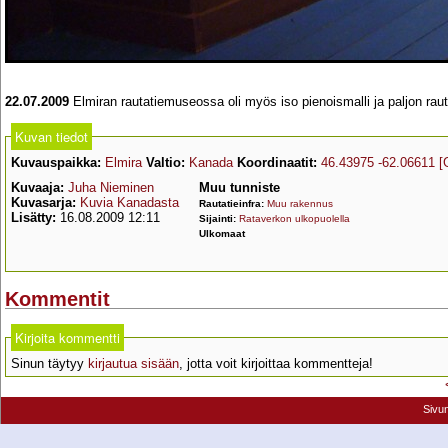
22.07.2009
Elmiran rautatiemuseossa oli myös iso pienoismalli ja paljon rautat
Kuvan tiedot
Kuvauspaikka:
Elmira
Valtio:
Kanada
Koordinaatit:
46.43975 -62.06611
[
Kuvaaja:
Juha Nieminen
Muu tunniste
Kuvasarja:
Kuvia Kanadasta
Rautatieinfra:
Muu rakennus
Lisätty:
16.08.2009 12:11
Sijainti:
Rataverkon ulkopuolella
Ulkomaat
Kommentit
Kirjoita kommentti
Sinun täytyy
kirjautua sisään
, jotta voit kirjoittaa kommentteja!
Sivu