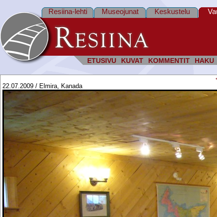
Resiina-lehti
Museojunat
Keskustelu
Va
ETUSIVU
KUVAT
KOMMENTIT
HAKU
22.07.2009 / Elmira, Kanada