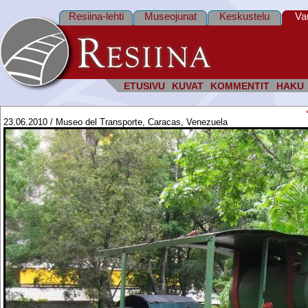
Resiina-lehti
Museojunat
Keskustelu
Va
ETUSIVU
KUVAT
KOMMENTIT
HAKU
23.06.2010 / Museo del Transporte, Caracas, Venezuela