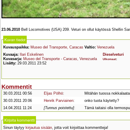
23.06.2010
Bell Locomotives (USA) 209. Veturi on ollut käytössä Shellin San
Kuvan tiedot
Kuvauspaikka:
Museo del Transporte, Caracas
Valtio:
Venezuela
Kuvaaja:
Ilari Eskelinen
Dieselveturi
Kuvasarja:
Museo del Transporte - Caracas, Venezuela
Ulkomaat
:
Lisätty:
29.03.2011 23:52
Kommentit
30.03.2011 00:56
Eljas Pölhö
:
Mitähän tuossa nokkalaata
30.03.2011 20:06
Henrik Parviainen
:
onko tuota käytetty?
14.04.2011 11:24
[Tunnus poistettu]
:
Tämä taitaisi olla termospul
Kirjoita kommentti
Sinun täytyy
kirjautua sisään
, jotta voit kirjoittaa kommentteja!