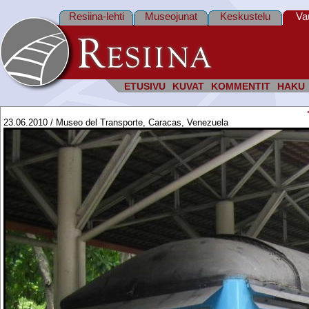
Resiina-lehti
Museojunat
Keskustelu
Va
ETUSIVU
KUVAT
KOMMENTIT
HAKU
23.06.2010 / Museo del Transporte, Caracas, Venezuela