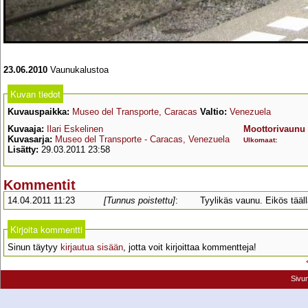
23.06.2010
Vaunukalustoa
Kuvan tiedot
Kuvauspaikka:
Museo del Transporte, Caracas
Valtio:
Venezuela
Kuvaaja:
Ilari Eskelinen
Moottorivaunu
Kuvasarja:
Museo del Transporte - Caracas, Venezuela
Ulkomaat
:
Lisätty:
29.03.2011 23:58
Kommentit
14.04.2011 11:23
[Tunnus poistettu]
:
Tyylikäs vaunu. Eikös tääl
Kirjoita kommentti
Sinun täytyy
kirjautua sisään
, jotta voit kirjoittaa kommentteja!
Sivu