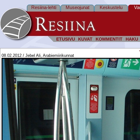
Resiina-lehti
Museojunat
Keskustelu
Va
ETUSIVU
KUVAT
KOMMENTIT
HAKU
08.02.2012 / Jebel Ali, Arabiemiirikunnat