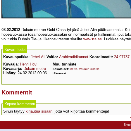
08.02.2012
Dubain metron Gold Class tyhjänä Jebel Alin pääteasemalla. Kulta
hopealuokassa (osa hopealuokassakin on normaalisti) ja kalliimmat liput tak
voi tutkia Dubain Tie- ja liikenneviraston sivuilta
www.rta.ae
. Luokkaa näyttäv
Kuvan tiedot
Kuvauspaikka:
Jebel Ali
Valtio:
Arabiemiirikunnat
Koordinaatit:
24.97737
Kuvaaja:
Henri Hovi
Muu tunniste
Kuvasarja:
Dubain metro
Sekalaiset:
Metro
,
Vaunun sisätila
Lisätty:
24.02.2012 00:06
Ulkomaat
Kommentit
Kirjoita kommentti
Sinun täytyy
kirjautua sisään
, jotta voit kirjoittaa kommentteja!
Sivu