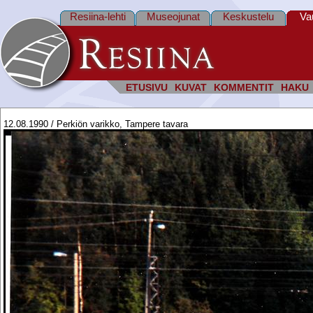
Resiina-lehti
Museojunat
Keskustelu
Va
ETUSIVU
KUVAT
KOMMENTIT
HAKU
12.08.1990 / Perkiön varikko, Tampere tavara