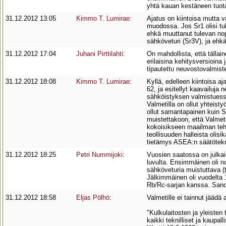
yhtä kauan kestäneen tuota
31.12.2012 13:05
Kimmo T. Lumirae
:
Ajatus on kiintoisa mutta 
muodossa. Jos Sr1 olisi tul
ehkä muuttanut tulevan nop
sähköveturi (Sr3V), ja ehkä
31.12.2012 17:04
Juhani Pirttilahti
:
On mahdollista, että tälla
erilaisina kehitysversioina
tipautettu neuvostovalmist
31.12.2012 18:08
Kimmo T. Lumirae
:
Kyllä, edelleen kiintoisa a
62, ja esitellyt kaavailuja 
sähköistyksen valmistuessa 
Valmetilla on ollut yhteis
ollut samantapainen kuin Sm
muistettakoon, että Valmetil
kokoisikseen maailman teh
teollisuuden halleista olis
tietämys ASEA:n säätötekni
31.12.2012 18:25
Petri Nummijoki
:
Vuosien saatossa on julkai
luvulta. Ensimmäinen oli n
sähköveturia muistuttava (
Jälkimmäinen oli vuodelta 
Rb/Rc-sarjan kanssa. Sanois
31.12.2012 18:58
Eljas Pölhö
:
Valmetille ei tainnut jäädä
"Kulkulaitosten ja yleisten
kaikki teknilliset ja kaupal