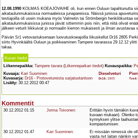
12.08.1990
KOLMAS KOEAJOVAIHE oli, kun ennen Ouluun tapahtunutta siirtoa
aikataulunmukaisissa normaaleissa junapareissa. Näissä junissa apuveturina t
testiajoilla oli usein mukana myös Valmetin tai Strömbergin henkilökuntaa 
aikataulunmukaisissa junissa jäivät sittemmin pois niin, että niitä olivat enää
jälkeen veturit liikkuivat jo normaalin kierron mukaisesti ja ilman avustavaa v
Päivän Sr1 vetovastuksenaan luovutuskoeajoilla liikuskellut Dr16 2805 Perk
siirto Hyvinkäältä Ouluun ja poikkeaminen Tampere tavarassa 29.12.12 ylitti v
takaa.
Kuvan tiedot
Liikennepaikka:
Tampere tavara
(
Liikennepaikan tiedot
)
Kuvauspaikka:
Pe
Kuvaaja:
Kari Suominen
Dieselveturi
Pien
Kuvasarja:
Dr16 - Protovetureista sarjatuotantoon
Dr16
:
2805
Tve4
Lisätty:
30.12.2012 00:47
Kommentit
30.12.2012 01:15
Jorma Toivonen
:
Erittäin hyvin tämäkin kuva 
kuvaan mukaan). Olenko tuo
kynnyksen ylitse laahustae
kompastumisen.
30.12.2012 01:47
Kari Suominen
:
Ei missään nimessä ole ollu
vasta nyt laitan näinkin va