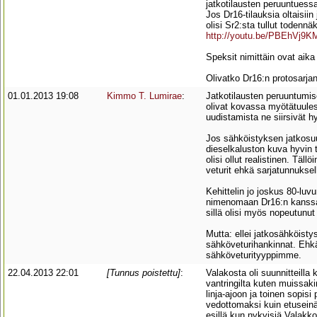
jatkotilausten peruuntuess
Jos Dr16-tilauksia oltaisiin
olisi Sr2:sta tullut todenn
http://youtu.be/PBEhVj9K
Speksit nimittäin ovat aika
Olivatko Dr16:n protosarjan
01.01.2013 19:08
Kimmo T. Lumirae
:
Jatkotilausten peruuntumis
olivat kovassa myötätuules
uudistamista ne siirsivät h
Jos sähköistyksen jatkosuun
dieselkaluston kuva hyvin t
olisi ollut realistinen. Täll
veturit ehkä sarjatunnuksel
Kehittelin jo joskus 80-luv
nimenomaan Dr16:n kanssa.
sillä olisi myös nopeutunut
Mutta: ellei jatkosähköisty
sähköveturihankinnat. Ehkä 
sähköveturityyppimme.
22.04.2013 22:01
[Tunnus poistettu]
:
Valakosta oli suunnitteilla 
vantringilta kuten muissaki
linja-ajoon ja toinen sopi
vedottomaksi kuin etuseinä
esillä kun nykyisiä Valakko