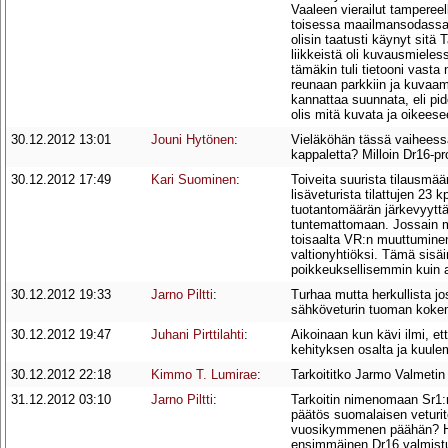
Vaaleen vierailut tampereell
toisessa maailmansodassa ;)
olisin taatusti käynyt sitä
liikkeistä oli kuvausmieless
tämäkin tuli tietooni vast
reunaan parkkiin ja kuvaam
kannattaa suunnata, eli pide
olis mitä kuvata ja oikees
30.12.2012 13:01
Jouni Hytönen
:
Vieläköhän tässä vaiheessa 
kappaletta? Milloin Dr16-proj
30.12.2012 17:49
Kari Suominen
:
Toiveita suurista tilausmäär
lisäveturista tilattujen 23 
tuotantomäärän järkevyyttä 
tuntemattomaan. Jossain m
toisaalta VR:n muuttuminen
valtionyhtiöksi. Tämä sisä
poikkeuksellisemmin kuin 
30.12.2012 19:33
Jarno Piltti
:
Turhaa mutta herkullista jo
sähköveturin tuoman koke
30.12.2012 19:47
Juhani Pirttilahti
:
Aikoinaan kun kävi ilmi, et
kehityksen osalta ja kuul
30.12.2012 22:18
Kimmo T. Lumirae
:
Tarkoititko Jarmo Valmetin
31.12.2012 03:10
Jarno Piltti
:
Tarkoitin nimenomaan Sr1:n 
päätös suomalaisen veturit
vuosikymmenen päähän? Hau
ensimmäinen Dr16 valmistui