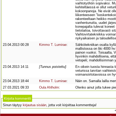
vaihtotyöhön sopivaksi. Muut
kehiteltäessä ei ollut vetur
kokoonpanoja. Ne eivät olle
liikenteeseen "keskentekois
rakenteeltaan heikko moott
vanhentunutta, uudet järjes
konepajalta tulevat koneet
tietotaitoa, toivottavasti 
Vaihtovirtatekniikka voima
nykyaikaisen ja taloudellise
23.04.2013 00:28
Kimmo T. Lumirae
:
Sähkötekniikan osalta kyll
mallistossa on liki 4000 hv:
painon vuoksi. Toisaalta, V
hyvinkin mahdollisena, ett
vetopeli; mahdollisimman y
23.04.2013 14:11
[Tunnus poistettu]
:
En oikein tuosta hinnasta t
veturissa tarvitan vaihtei
voimansiirtotavoissa on hy
23.04.2013 18:44
Kimmo T. Lumirae
:
Näin on. Samalla lailla m
27.03.2021 09:33
Oula Ahlholm
:
Olenko ainut jolla tukee pi
Kirjoita kommentti
Sinun täytyy
kirjautua sisään
, jotta voit kirjoittaa kommentteja!