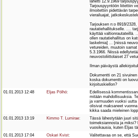
lähetti 12.9.1969 tarjousp
Tarjouspyyntöön liitettiin 
ilmoitettiin pidettävän tarp
vierailuajat, jatkokeskustel
Tarjouksen n:o 8918/2328, 
rautatiehallitukselle. .... 
käyttää valtionrautateillä. .
ollen rautatiehallitus on ka
laskelmia] ... [niissä neuv
vetureiden, muutoin samat k
5.3.1966. Niissä edellytetää
neuvostoliittolaiset 27 vet
Ilman päiväystä allekirjoit
Dokumentti on 21 sivuinen (
koska dokumentti on luovute
kirjoituskiellon?
01.01.2013 12:48
Eljas Pölhö
:
Edellisessä kommentissani 
mitään mahdollisuuksia. Tek
ja varmuuden vuoksi uutta h
olisivat maksaneet vuonna 
kikka saada mieleinen lopp
01.01.2013 13:19
Kimmo T. Lumirae
:
Tässä lähestytään juuri si
toimeksiannosta ja miksi? 
vuosikausia, kuten Eljas tä
01.01.2013 17:04
Oskari Kvist
:
Valitettavaa on se, että S