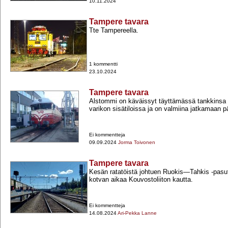
10.11.2024
Tampere tavara
Tte Tampereella.
1 kommentti
23.10.2024
Tampere tavara
Alstommi on käväissyt täyttämässä tankkinsa "H
varikon sisätiloissa ja on valmiina jatkamaan 
Ei kommentteja
09.09.2024
Jorma Toivonen
Tampere tavara
Kesän ratatöistä johtuen Ruokis―Tahkis -​pasut
kotvan aikaa Kouvostoliiton kautta.
Ei kommentteja
14.08.2024
Ari-Pekka Lanne