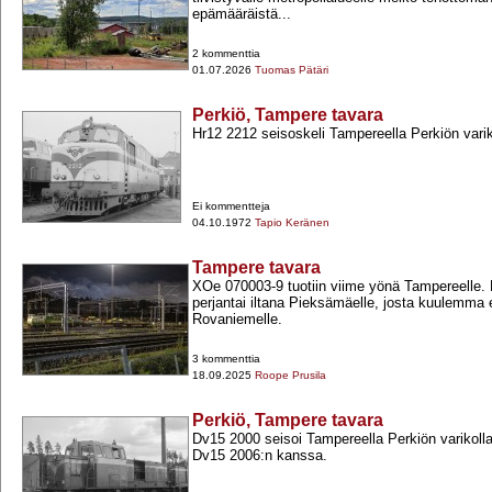
epämääräistä...
2 kommenttia
01.07.2026
Tuomas Pätäri
Perkiö, Tampere tavara
Hr12 2212 seisoskeli Tampereella Perkiön varik
Ei kommentteja
04.10.1972
Tapio Keränen
Tampere tavara
XOe 070003-​9 tuotiin viime yönä Tampereelle.
perjantai iltana Pieksämäelle, josta kuulemma 
Rovaniemelle.
3 kommenttia
18.09.2025
Roope Prusila
Perkiö, Tampere tavara
Dv15 2000 seisoi Tampereella Perkiön varikoll
Dv15 2006:n kanssa.