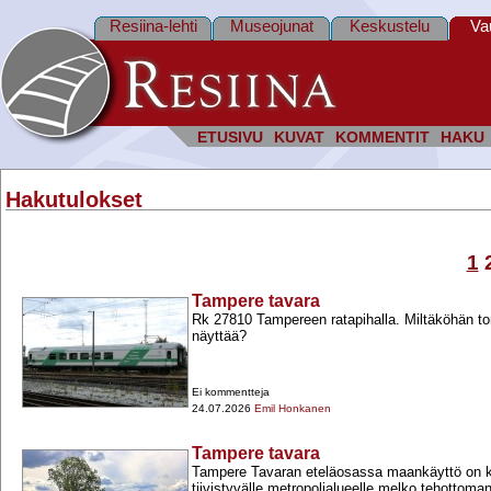
Resiina-lehti
Museojunat
Keskustelu
Va
ETUSIVU
KUVAT
KOMMENTIT
HAKU
Hakutulokset
1
Tampere tavara
Rk 27810 Tampereen ratapihalla. Miltäköhän to
näyttää?
Ei kommentteja
24.07.2026
Emil Honkanen
Tampere tavara
Tampere Tavaran eteläosassa maankäyttö on ke
tiivistyvälle metropolialueelle melko tehottoman 