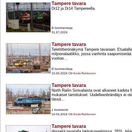
Tampere tavara
Dr12 ja Dr14 Tampereella.
Ei kommentteja
31.07.2024
Tampere tavara
Teletötterönäkymä Tampere tavaraan: Etualalla
miljoonalaatikko, jossa vanhinta saapumiserää e
vuotias...
Ei kommentteja
10.04.2024
Olli Keski-Rahkonen
Tampere tavara
North Railin Sinivalaista ovat alkaneet kadota
mukaiset tarroitukset. Uudelleenbrändäys ei ol
tässä...
1 kommentti
10.04.2024
Olli Keski-Rahkonen
Tampere tavara
diisseliä tavaralla lakkotunnelmissa, 2831, hiljai