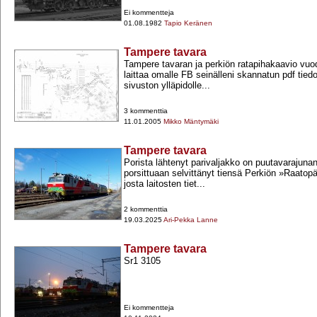
Ei kommentteja
01.08.1982
Tapio Keränen
Tampere tavara
Tampere tavaran ja perkiön ratapihakaavio vuo
laittaa omalle FB seinälleni skannatun pdf tied
sivuston ylläpidolle...
3 kommenttia
11.01.2005
Mikko Mäntymäki
Tampere tavara
Porista lähtenyt parivaljakko on puutavarajuna
porsittuaan selvittänyt tiensä Perkiön »Raatopä
josta laitosten tiet...
2 kommenttia
19.03.2025
Ari-Pekka Lanne
Tampere tavara
Sr1 3105
Ei kommentteja