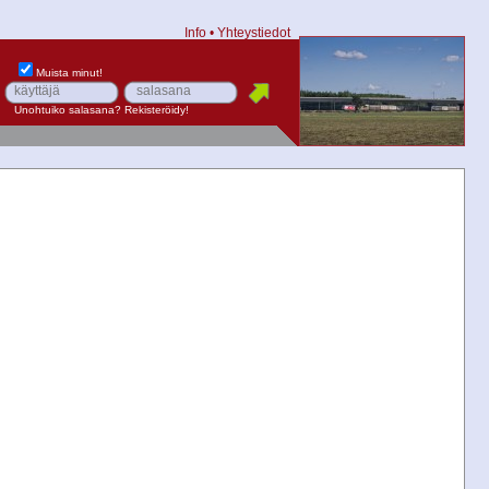
Info
•
Yhteystiedot
Muista minut!
Unohtuiko salasana?
Rekisteröidy!