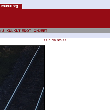
Vaunut.org
KU
KULKUTIEDOT
OHJEET
<<
Kuvalista
>>