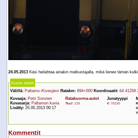
24.05.2013
Käsi heilahtaa ainakin matkustajalla, mikä lienee tämän kulkin
Kuvan tiedot
Välillä:
Paltamo–Kivesjärvi
Ratakm:
894+000
Koordinaatit:
64.41258 
Kuvaaja:
Petri Soronen
Ratakuorma-autot
Junatyyppi
M
Kuvasarja:
Paltamon kuvia
Tka7
:
235
V
:
70235
R
Lisätty:
25.05.2013 00:17
S
V
Kommentit