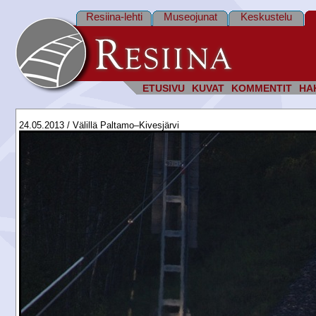
Resiina-lehti
Museojunat
Keskustelu
ETUSIVU
KUVAT
KOMMENTIT
HA
24.05.2013 / Välillä Paltamo–Kivesjärvi