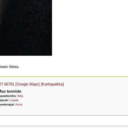
een littera.
27.66781
[Google Maps]
[Karttapaikka]
uu tunniste
autatieinfra:
Silta
ijainti:
Linjalla
uodenajat:
Kesä