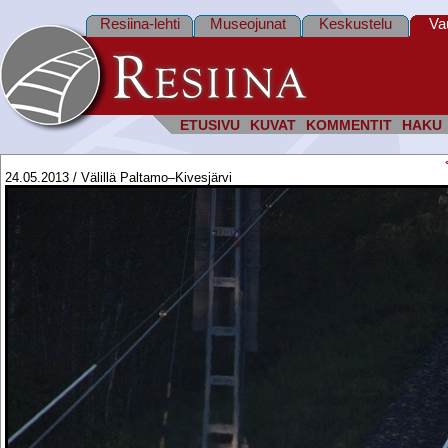
Resiina-lehti
Museojunat
Keskustelu
Va
ETUSIVU
KUVAT
KOMMENTIT
HAKU
24.05.2013 / Välillä Paltamo–Kivesjärvi