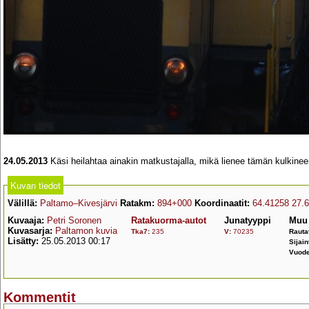
24.05.2013
Käsi heilahtaa ainakin matkustajalla, mikä lienee tämän kulkineen
Kuvan tiedot
Välillä:
Paltamo–Kivesjärvi
Ratakm:
894+000
Koordinaatit:
64.41258 27.
Kuvaaja:
Petri Soronen
Ratakuorma-autot
Junatyyppi
Muu 
Kuvasarja:
Paltamon kuvia
Tka7
:
235
V
:
70235
Rauta
Lisätty:
25.05.2013 00:17
Sijain
Vuode
Kommentit