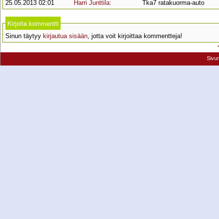
25.05.2013 02:01
Harri Junttila
:
Tka7 ratakuorma-auto
Kirjoita kommentti
Sinun täytyy
kirjautua sisään
, jotta voit kirjoittaa kommentteja!
Sivu