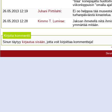
"tilaa" konepajalta huoltoih
viikonloppuisin "omalla ajal
26.05.2013 12:19
Juhani Pirttilahti
:
Ei oo helppoa tää museotoi
turhanpäiväistä kinastelua.
26.05.2013 12:28
Kimmo T. Lumirae
:
Jaksan ihmetellä niitä ihmis
ymmärtää mitään.
Kirjoita kommentti
Sinun täytyy
kirjautua sisään
, jotta voit kirjoittaa kommentteja!
Sivu