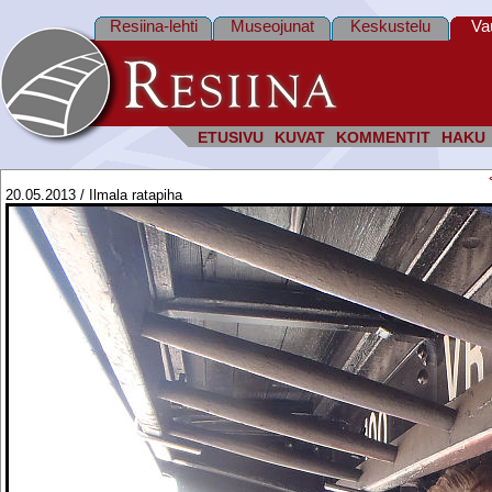
Resiina-lehti
Museojunat
Keskustelu
Va
ETUSIVU
KUVAT
KOMMENTIT
HAKU
20.05.2013 / Ilmala ratapiha