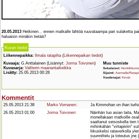
20.05.2013
Hetkinen... ennen matkalle lähtöä ruuvataampa pari sulaketta paik
haluaisin minäkin tietää?
Kuvan tiedot
Liikennepaikka:
Ilmala ratapiha
(
Liikennepaikan tiedot
)
Kuvaaja:
G.Anttalainen (Lisännyt:
Jorma Toivonen
)
Muu tunniste
Kuvasarja:
Valtterin maanantaikeikka
Sekalaiset:
Henkilökunt
Lisätty:
25.05.2013 00:28
Sijainti:
Asemalla/Ratapi
Vuodenajat:
Kevät
Kommentit
25.05.2013 21:38
Marko Vornanen
:
Ja Kimmohan on ihan turha
26.05.2013 01:00
Jorma Toivonen
:
Näinhän tuo asian laita, Ma
monellakaan matkoille osalli
saattanut seisoskella tien tu
mihinkähän "virtapiiriin" s
liikuskelisi rataverkolla y
suunnittelu ja toteutus jne.