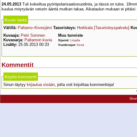
24.05.2013
Tuli kokeiltua pyöröpolarisaatiosuodinta, ja tässä on tulos. 18mm p
kuulua möyryävän veturin ääntä mutkan takaa. Aikataulun mukaan ei pitäisi o
Kuvan tiedot
Välillä:
Paltamo–Kivesjärvi
Tasoristeys:
Horkkala
[Tasoristeyspalvelu]
Koo
Kuvaaja:
Petri Soronen
Muu tunniste
Kuvasarja:
Paltamon kuvia
Sijainti:
Linjalla
Lisätty:
25.05.2013 00:33
Vuodenajat:
Kesä
Kommentit
Kirjoita kommentti
Sinun täytyy
kirjautua sisään
, jotta voit kirjoittaa kommentteja!
Sivu