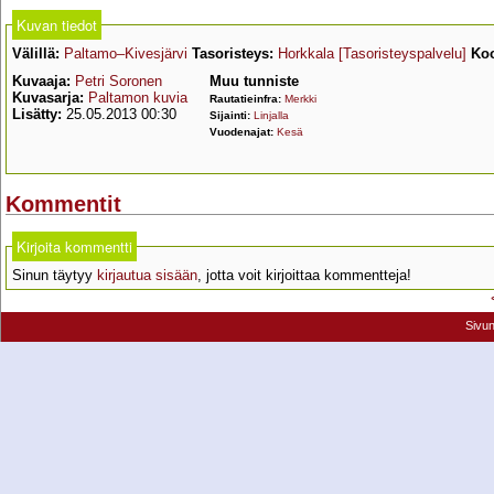
Kuvan tiedot
Välillä:
Paltamo–Kivesjärvi
Tasoristeys:
Horkkala
[Tasoristeyspalvelu]
Koo
Kuvaaja:
Petri Soronen
Muu tunniste
Kuvasarja:
Paltamon kuvia
Rautatieinfra:
Merkki
Lisätty:
25.05.2013 00:30
Sijainti:
Linjalla
Vuodenajat:
Kesä
Kommentit
Kirjoita kommentti
Sinun täytyy
kirjautua sisään
, jotta voit kirjoittaa kommentteja!
Sivu