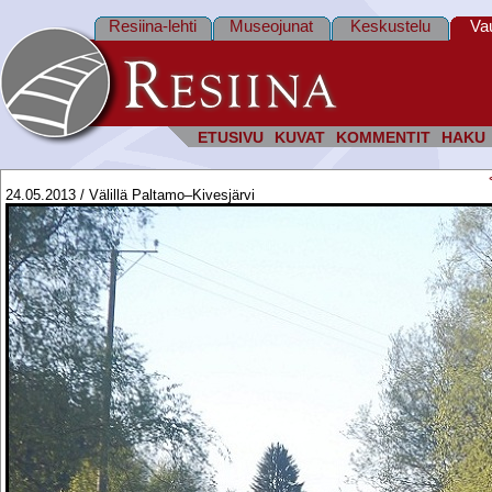
Resiina-lehti
Museojunat
Keskustelu
Va
ETUSIVU
KUVAT
KOMMENTIT
HAKU
24.05.2013 / Välillä Paltamo–Kivesjärvi